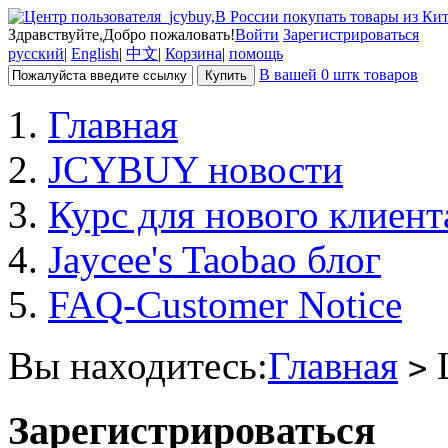
Здравствуйте,Добро пожаловать!
Войти
Зарегистрироваться
русский
|
English
|
中文
|
Корзина
|
помощь
В вашей 0 штк товаров
Главная
JCYBUY новости
Курс для нового клиент
Jaycee's Taobao блог
FAQ-Customer Notice
Вы находитесь:
Главная
Ц
>
Зарегистрироваться