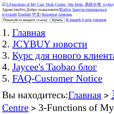
Здравствуйте,Добро пожаловать!
Войти
Зарегистрироваться
русский
|
English
|
中文
|
Корзина
|
помощь
В вашей 0 штк товаров
Главная
JCYBUY новости
Курс для нового клиент
Jaycee's Taobao блог
FAQ-Customer Notice
Вы находитесь:
Главная
>
Centre
3-Functions of My
>