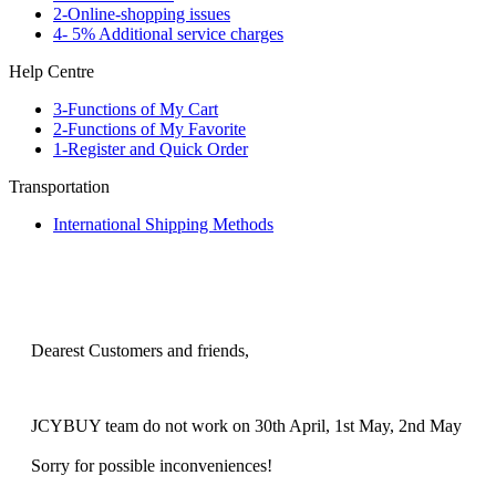
2-Online-shopping issues
4- 5% Additional service charges
Help Centre
3-Functions of My Cart
2-Functions of My Favorite
1-Register and Quick Order
Transportation
International Shipping Methods
Dearest Customers and friends,
JCYBUY team do not work on 30th April, 1st May, 2nd May
Sorry for possible inconveniences!