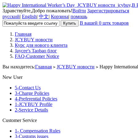
Здравствуйте,Добро пожаловать!
Войти
Зарегистрироваться
русский
|
English
|
中文
|
Корзина
|
помощь
В вашей 0 штк товаров
Главная
JCYBUY новости
Курс для нового клиента
Jaycee's Taobao блог
FAQ-Customer Notice
Вы находитесь:
Главная
JCYBUY новости
Happy Internationa
>
>
New User
5-Contact Us
3-Charge Policies
4-Preferential Policies
1-JCYBUY Profile
2-Service Details
Customer Service
1- Compensation Rules
3-Customs issues