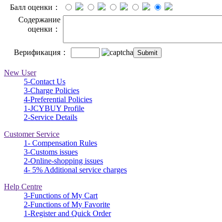
Балл оценки：
Содержание
оценки：
Верификация：
New User
5-Contact Us
3-Charge Policies
4-Preferential Policies
1-JCYBUY Profile
2-Service Details
Customer Service
1- Compensation Rules
3-Customs issues
2-Online-shopping issues
4- 5% Additional service charges
Help Centre
3-Functions of My Cart
2-Functions of My Favorite
1-Register and Quick Order